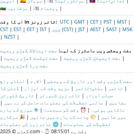
|
🇹🇭 تھائی-لینڈ
|
🇨🇭 سوئٹزرلینڈ
|
🇸🇪 سویڈن
|
اسپین
|
🇻🇳 ویتنام
|
🇬🇧 برطانیہ
|
MST
|
PST
|
CET
|
GMT
|
UTC
:
ٹائم زونز
اب کا وقت in
MSK
|
SAST
|
AEST
|
JST
|
چین (CST)
|
IST
|
EET
|
EST
|
CST
|
NZST
|
مفت
ویجٹس
ویب ماسٹرز کے لیے:
مفت اینالاگ گھڑی ویجیٹ
|
مفت ڈیجیٹل گھڑی ویجیٹ
|
مفت ٹیکسٹ گھڑی ویجیٹ
|
مفت ورڈ گھڑی ویجیٹ
مفت گھڑی، وقت اور تاریخ کے ویجٹس
|
الارم
|
اسٹاپ واچ
|
ٹائمر
|
ملٹی-ٹائمر
|
مزید وقت کے اوزار
|
گنتی کا
حساب اوزار
|
ٹائم زون کنورٹر
|
تاریخ کنورٹر
مضامین
|
عالمی تعطیلات کی معلومات حاصل کرنے میں
|
ناکامی ہوئی۔
|
⏰ وقت کو سمجھنا
|
☀️ سورج کے بارے
میں جانیں
|
🌕 چاند کے بارے میں جانیں
|
🎉 سرکاری
تعطیلات کی معلومات
|
🌐 ٹائم زون کی معلومات
وقت ہے 08:15:02
2025 © گھڑی.com - ⌚