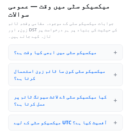
میکسیکو سٹی میں وقت — عمومی
سوالات
جوابات میکسیکو سٹی کے موجودہ مقامی وقت، ٹائم
زون، اور DST کی حیثیت کی بنیاد پر ہر درخواست پر
تازہ کیے جاتے ہیں۔
میکسیکو سٹی میں ابھی کیا وقت ہے؟
میکسیکو سٹی کون سا ٹائم زون استعمال
کرتا ہے؟
کیا میکسیکو سٹی ڈے لائٹ سیونگ ٹائم پر
عمل کرتا ہے؟
میکسیکو سٹی کے لیے UTC آفسیٹ کیا ہے؟