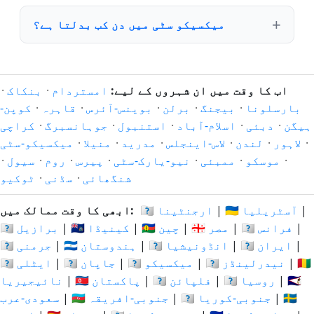
میکسیکو سٹی میں دن کب بدلتا ہے؟
اب کا وقت میں ان شہروں کے لیے:
امستردام
·
بنکاک
·
بارسلونا
·
بیجنگ
·
برلن
·
بوینس-آئرس
·
قاہرہ
·
کوپن-
ہیگن
·
دبئی
·
اسلام-آباد
·
استنبول
·
جوہانسبرگ
·
کراچی
·
لاہور
·
لندن
·
لاس-اینجلس
·
مدرید
·
منیلا
·
میکسیکو-سٹی
·
موسکو
·
ممبئی
·
نیو-یارک-سٹی
·
پیرس
·
روم
·
سیول
·
شنگھائی
·
سڈنی
·
ٹوکیو
|
🇦🇺 آسٹریلیا
|
🇦🇷 ارجنٹینا
ابھی کا وقت ممالک میں:
|
🇫🇷 فرانس
|
🇪🇬 مصر
|
🇨🇳 چین
|
🇨🇦 کینیڈا
|
🇧🇷 برازیل
|
🇮🇷 ایران
|
🇮🇩 انڈونیشیا
|
🇮🇳 ہندوستان
|
🇩🇪 جرمنی
🇳🇬
|
🇳🇱 نیدرلینڈز
|
🇲🇽 میکسیکو
|
🇯🇵 جاپان
|
🇮🇹 ایٹلی
🇸🇦
|
🇷🇺 روسیا
|
🇵🇭 فلپائن
|
🇵🇰 پاکستان
|
نائیجیریا
🇪🇸
|
🇰🇷 جنوبی-کوریا
|
🇿🇦 جنوبی-افریقہ
|
سعودی-عرب