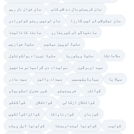
سان کریستوبال دے لاس کاس
سان خوان دل ریو
سان نیکولاس ڈی لوس گارزا
سان لوئیس ریئو کولورادو
سانتیاگو ڈی کیریٹارو
سانتا کاتالینا
سٹیڈ لوپیز میٹوس
سٹیڈ جواریس
سلامانکا
سٹیڈ ویٹوریا
سٹیڈ نیہزادہولکوئٹول
سید اوبرگون
سولیداد دی گراسیانو سانچیز
سیلا یا
سِیڈیڈیلِیسیس
سیداد والیز
سید مادر
کوآتلہ
فریسنیلو
شہر جنرل اسکوبیڈو
کواٹٹلان ازکالی
کواٹٹلان
کوآکلکو
کوزمان
کوارناواکا
کواٹزاکوآلکوس
کولیمہ
کولونیا لینداویستا
کولونیا ڈیل ویلے