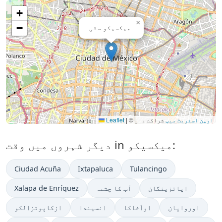
+
×
−
میکسیکو سٹی
اوپن اسٹریٹ میپ
شراکت دار
©
|
Leaflet
دیگر شہروں میں وقت in میکسیکو:
Ciudad Acuña
Ixtapaluca
Tulancingo
اپاتزینگان
آب کا چشمہ
Xalapa de Enríquez
اورواپان
اوآخاکا
انسیندا
ازکاپوتزالکو