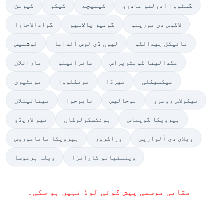
گسٹووا ادولفو مادرو
کیمپچے
کیکو
کیرمن
لاگوس دی مورینو
گومیز پالاسیو
گوادالاخارا
مائیکل ہیدالگو
لیون ڈی لوس آلداما
لوشمیس
مگدالینا کونٹریراس
مانزانيلو
مازاتلان
میکسیکلی
میرڈا
مونکلووا
مونٹیری
نیکولاس رومرو
نوجالیس
نابوجوا
میناتیتلان
ہیرویکا گویماس
ہوئکسکولوکاں
نیو لاریڈو
ویلای دی آلواریس
وراکروز
ہیرویکا ماتاموروس
وینسٹیانو کارانزا
ویلہ ہرموسا
مقامی موسمی پیش گوئی لوڈ نہیں ہو سکی۔