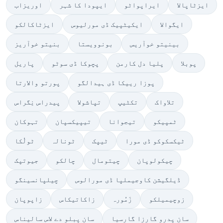
ایزٹاپالا
ایراپواٹو
ایپودا کا شہر
اوریزاب
ایگوالا
ایکیٹپیک ڈی مورلیوس
ایزٹاکالکو
بینیتو خوآریس
بونوویستا
بنیتو خوآریز
پوبلا
پلیا دل کارمن
پچوکا ڈی سوٹو
پاریل
پوزا رییکا ڈی ہیدالگو
پورتو والارتا
تلاواک
تکٹیپ
تپاشولا
پیدراس نِگراس
ٹمپیکو
تیجوانا
تیپیکسپان
تہوکان
ٹیکسکوکو ڈی مورا
ٹیپک
ٹونالہ
ٹولُکا
چیکولوپان
چیتومال
چالکو
جیوتپک
ڈیلگیشن کاوجیملپا ڈی مورالوس
چیلپانسینگو
زوچیمیلکو
زَمُورہ
زاکاتیکاس
زاپوپان
سان پدرو گارزا گارسیا
سان پبلو دے لاس سالیناس