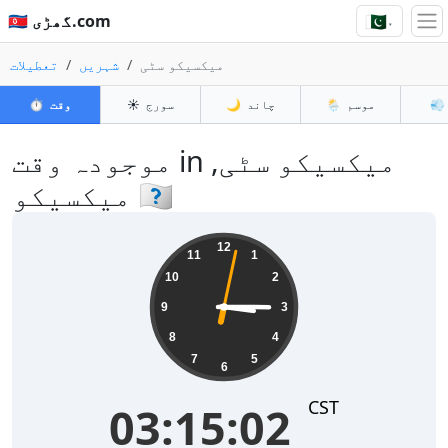
🇵🇰
🇵🇰 گھڑی.com
▾
میکسیکو سٹی
شہریں
تعطیلات
💨
موسم
🌦️
چاند
🌙
سورج
☀️
وقت
⏱️
موجودہ وقت in میکسیکو سٹی,
میکسیکو 🇲🇽
03:15:02
12
11
1
10
2
9
3
8
4
7
5
6
CST
03:15:02