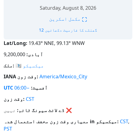
Saturday, August 8, 2026
⛶
مکمل اسکرین
12 گھنٹے کا فارمیٹ دکھائیں
Lat/Long:
19.43° NNE, 99.13° WNW
آبادی:
9,200,000
میکسیکو
🇲🇽
ملک:
America/Mexico_City
IANA وقت زون:
آفسیٹ:
−06:00
UTC
CST
وقت زون:
❌
نہیں
ڈے لائٹ سیونگ ٹائم:
,
CST
معیاری وقت زون مخفف استعمال شدہ in میکسیکو:
PST