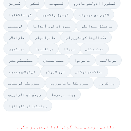
گسٹووا ادولفو مادرو
کیمپچے
کیکو
کیرمن
لاگوس دی مورینو
گومیز پالاسیو
گوادالاخارا
مائیکل ہیدالگو
لیون ڈی لوس آلداما
لوشمیس
مگدالینا کونٹریراس
مانزانيلو
مازاتلان
میکسیکلی
میرڈا
مونکلووا
مونٹیری
نوجالیس
نابوجوا
میناتیتلان
میکسیکو سٹی
ہوئکسکولوکاں
نیو لاریڈو
نیکولاس رومرو
وراکروز
ہیرویکا ماتاموروس
ہیرویکا گویماس
ویلہ ہرموسا
ویلای دی آلواریس
وینسٹیانو کارانزا
مقامی موسمی پیش گوئی لوڈ نہیں ہو سکی۔