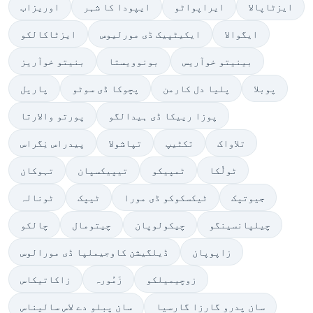
ایزٹاپالا
ایراپواٹو
ایپودا کا شہر
اوریزاب
ایگوالا
ایکیٹپیک ڈی مورلیوس
ایزٹاکالکو
بینیتو خوآریس
بونوویستا
بنیتو خوآریز
پوبلا
پلیا دل کارمن
پچوکا ڈی سوٹو
پاریل
پوزا رییکا ڈی ہیدالگو
پورتو والارتا
تلاواک
تکٹیپ
تپاشولا
پیدراس نِگراس
ٹولُکا
ٹمپیکو
تیپیکسپان
تہوکان
جیوتپک
ٹیکسکوکو ڈی مورا
ٹیپک
ٹونالہ
چیلپانسینگو
چیکولوپان
چیتومال
چالکو
زاپوپان
ڈیلگیشن کاوجیملپا ڈی مورالوس
زوچیمیلکو
زَمُورہ
زاکاتیکاس
سان پدرو گارزا گارسیا
سان پبلو دے لاس سالیناس