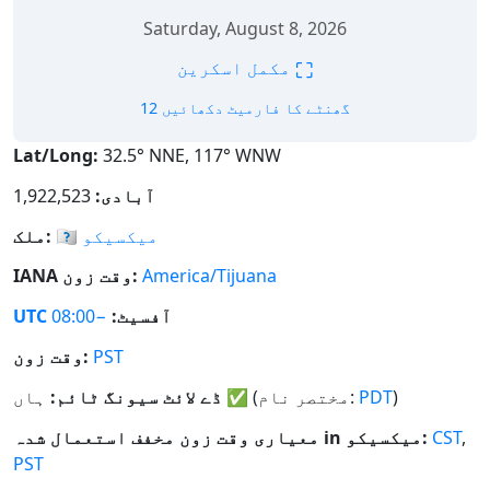
Saturday, August 8, 2026
⛶
مکمل اسکرین
12 گھنٹے کا فارمیٹ دکھائیں
Lat/Long:
32.5° NNE, 117° WNW
آبادی:
1,922,523
میکسیکو
🇲🇽
ملک:
America/Tijuana
IANA وقت زون:
آفسیٹ:
−08:00
UTC
PST
وقت زون:
)
PDT
(مختصر نام:
✅
ہاں
ڈے لائٹ سیونگ ٹائم:
,
CST
معیاری وقت زون مخفف استعمال شدہ in میکسیکو:
PST