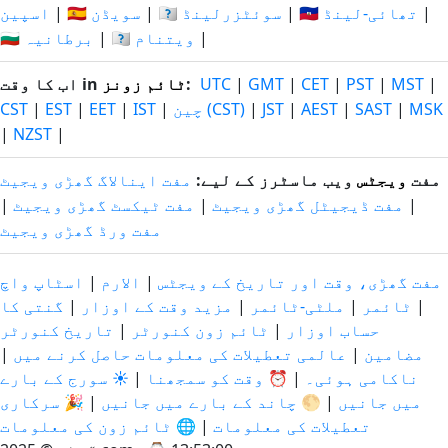
|
🇹🇭 تھائی-لینڈ
|
🇨🇭 سوئٹزرلینڈ
|
🇸🇪 سویڈن
|
اسپین
|
🇻🇳 ویتنام
|
🇬🇧 برطانیہ
|
MST
|
PST
|
CET
|
GMT
|
UTC
:
ٹائم زونز
اب کا وقت in
MSK
|
SAST
|
AEST
|
JST
|
چین (CST)
|
IST
|
EET
|
EST
|
CST
|
NZST
|
مفت
ویجٹس
ویب ماسٹرز کے لیے:
مفت اینالاگ گھڑی ویجیٹ
|
مفت ڈیجیٹل گھڑی ویجیٹ
|
مفت ٹیکسٹ گھڑی ویجیٹ
|
مفت ورڈ گھڑی ویجیٹ
مفت گھڑی، وقت اور تاریخ کے ویجٹس
|
الارم
|
اسٹاپ واچ
|
ٹائمر
|
ملٹی-ٹائمر
|
مزید وقت کے اوزار
|
گنتی کا
حساب اوزار
|
ٹائم زون کنورٹر
|
تاریخ کنورٹر
مضامین
|
عالمی تعطیلات کی معلومات حاصل کرنے میں
|
ناکامی ہوئی۔
|
⏰ وقت کو سمجھنا
|
☀️ سورج کے بارے
میں جانیں
|
🌕 چاند کے بارے میں جانیں
|
🎉 سرکاری
تعطیلات کی معلومات
|
🌐 ٹائم زون کی معلومات