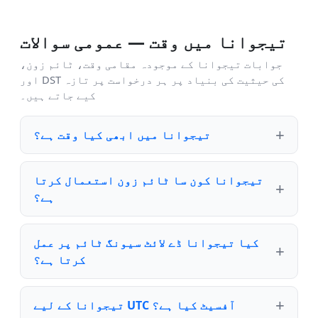
تیجوانا میں وقت — عمومی سوالات
جوابات تیجوانا کے موجودہ مقامی وقت، ٹائم زون،
اور DST کی حیثیت کی بنیاد پر ہر درخواست پر تازہ
کیے جاتے ہیں۔
تیجوانا میں ابھی کیا وقت ہے؟
تیجوانا کون سا ٹائم زون استعمال کرتا
ہے؟
کیا تیجوانا ڈے لائٹ سیونگ ٹائم پر عمل
کرتا ہے؟
تیجوانا کے لیے UTC آفسیٹ کیا ہے؟