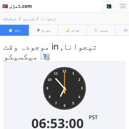
🇵🇰
🇵🇰 گھڑی.com
▾
تیجوانا
شہریں
تعطیلات
💨
موسم
🌦️
چاند
🌙
سورج
☀️
وقت
⏱️
موجودہ وقت in تیجوانا,
میکسیکو 🇲🇽
06:53:00
12
11
1
10
2
9
3
8
4
7
5
6
PST
06:53:00