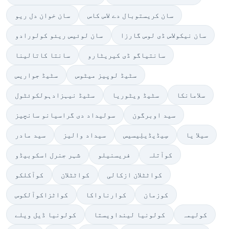
سان کریستوبال دے لاس کاس
سان خوان دل ریو
سان نیکولاس ڈی لوس گارزا
سان لوئیس ریئو کولورادو
سانتیاگو ڈی کیریٹارو
سانتا کاتالینا
سٹیڈ لوپیز میٹوس
سٹیڈ جواریس
سلامانکا
سٹیڈ ویٹوریا
سٹیڈ نیہزادہولکوئٹول
سید اوبرگون
سولیداد دی گراسیانو سانچیز
سیلا یا
سِیڈیڈیلِیسیس
سیداد والیز
سید مادر
کوآتلہ
فریسنیلو
شہر جنرل اسکوبیڈو
کواٹٹلان ازکالی
کواٹٹلان
کوآکلکو
کوزمان
کوارناواکا
کواٹزاکوآلکوس
کولیمہ
کولونیا لینداویستا
کولونیا ڈیل ویلے