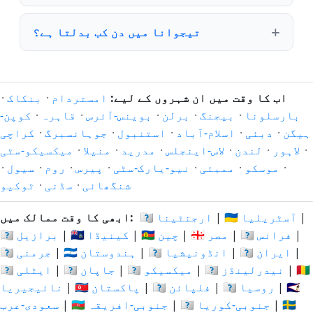
تیجوانا میں دن کب بدلتا ہے؟
اب کا وقت میں ان شہروں کے لیے:
امستردام
·
بنکاک
·
بارسلونا
·
بیجنگ
·
برلن
·
بوینس-آئرس
·
قاہرہ
·
کوپن-
ہیگن
·
دبئی
·
اسلام-آباد
·
استنبول
·
جوہانسبرگ
·
کراچی
·
لاہور
·
لندن
·
لاس-اینجلس
·
مدرید
·
منیلا
·
میکسیکو-سٹی
·
موسکو
·
ممبئی
·
نیو-یارک-سٹی
·
پیرس
·
روم
·
سیول
·
شنگھائی
·
سڈنی
·
ٹوکیو
|
🇦🇺 آسٹریلیا
|
🇦🇷 ارجنٹینا
ابھی کا وقت ممالک میں:
|
🇫🇷 فرانس
|
🇪🇬 مصر
|
🇨🇳 چین
|
🇨🇦 کینیڈا
|
🇧🇷 برازیل
|
🇮🇷 ایران
|
🇮🇩 انڈونیشیا
|
🇮🇳 ہندوستان
|
🇩🇪 جرمنی
🇳🇬
|
🇳🇱 نیدرلینڈز
|
🇲🇽 میکسیکو
|
🇯🇵 جاپان
|
🇮🇹 ایٹلی
🇸🇦
|
🇷🇺 روسیا
|
🇵🇭 فلپائن
|
🇵🇰 پاکستان
|
نائیجیریا
🇪🇸
|
🇰🇷 جنوبی-کوریا
|
🇿🇦 جنوبی-افریقہ
|
سعودی-عرب