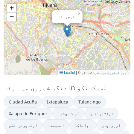
+
×
−
تیجوانا
اوپن اسٹریٹ میپ
شراکت دار
©
|
Leaflet
دیگر شہروں میں وقت in میکسیکو:
Ciudad Acuña
Ixtapaluca
Tulancingo
اپاتزینگان
آب کا چشمہ
Xalapa de Enríquez
اورواپان
اوآخاکا
انسیندا
ازکاپوتزالکو