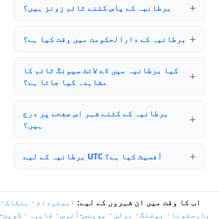
برطانیہ کے پاس کتنے ٹائم زونز ہیں؟
برطانیہ کے دارالحکومت میں وقت کیا ہے؟
کیا برطانیہ میں ڈے لائٹ سیونگ ٹائم کا
مشاہدہ کیا جاتا ہے؟
برطانیہ کے کتنے شہر اس صفحے پر درج
ہیں؟
برطانیہ کے لیے UTC آفسیٹ کیا ہے؟
اب کا وقت میں ان شہروں کے لیے:
امستردام
·
بنکاک
·
بارسلونا
·
بیجنگ
·
برلن
·
بوینس-آئرس
·
قاہرہ
·
کوپن-