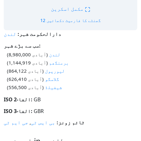
⛶
مکمل اسکرین
12 گھنٹے کا فارمیٹ دکھائیں
دارالحکومت شہر:
لندن
سب سے بڑے شہر:
لندن
(آبادی 8,980,000)
برمنگھم
(آبادی 1,144,919)
لیورپول
(آبادی 864,122)
گلاسگو
(آبادی 626,410)
شیفیلڈ
(آبادی 556,500)
GB
ISO الفا-2:
GBR
ISO الفا-3:
ٹائم زونز:
بی ایس ٹی
,
جی ایم ٹی
اہم شہر in برطانیہ