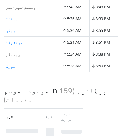
↑
↓
8:48 PM
5:45 AM
ویسٹن-سپر-میر
↑
↓
8:39 PM
5:36 AM
ویکنگ
↑
↓
8:55 PM
5:36 AM
ویگن
↑
↓
8:51 PM
5:31 AM
ویلفیلڈ
↑
↓
8:38 PM
5:34 AM
ویمبلی
↑
↓
8:50 PM
5:28 AM
یورک
موجودہ موسم in برطانیہ
(
159
مقامات)
درجہ
شہر
شرط
حرارت