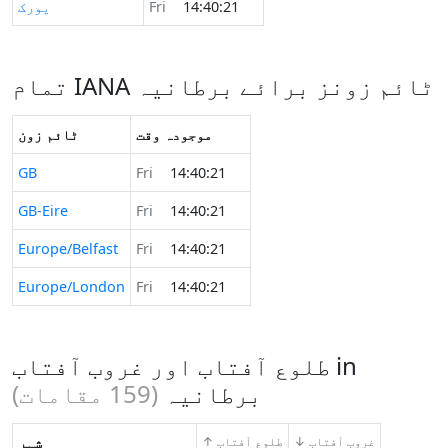
14:40:21
Fri
یورک
تمام IANA ٹائم زونز برائے برطانیہ
موجودہ وقت
ٹائم زون
GB
Fri
14:40:21
GB-Eire
Fri
14:40:21
Europe/Belfast
Fri
14:40:21
Europe/London
Fri
14:40:21
طلوع آفتاب اور غروب آفتاب in
برطانیہ
(
159
مقامات)
↓ غروب آفتاب
↑ طلوع آفتاب
شہر