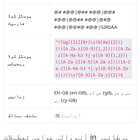
@# #@@|@## #@@|@@#
پوسٹل کوڈ
#@@|@@## #@@|@#@
فارمیٹ
#@@|@@#@ #@@|GIR0AA
^([Gg][Ii][Rr]\s?0[Aa]{2})|
((([A-Za-z][0-9]{1,2})|(([A-Za
-z][A-Ha-hJ-Yj-y][0-9]{1,2})|
پوسٹل کوڈ
(([A-Za-z][0-9][A-Za-z])|([A-Z
ریجیکس
a-z][A-Ha-hJ-Yj-y][0-9]?[A-Za-
z]))))\s?[0-9][A-Za-z]{2})$
EN-GB (en-GB), جی ڈی (gd), سی و جی
زبانیں
بی (cy-GB)
🇮🇪 آئرلینڈ
ملحقہ ممالک
آنے والی عوامی تعطیلات in برطانیہ