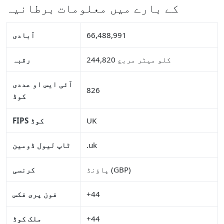
کے بارے میں معلومات برطانیہ
66,488,991
آبادی
244,820 کلو میٹر مربع
رقبہ
آئی ایس او عددی
826
کوڈ
UK
FIPS کوڈ
.uk
ٹاپ لیول ڈومین
پاؤنڈ (GBP)
کرنسی
+44
فون پری فکس
+44
ملک کوڈ