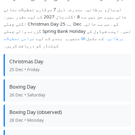
اس سال، برطانیہ مندرجہ ذیل 7 سرکاری تعطیلات منائی
جاتی ہیں، جن میں سے 8 اگلے سال 2027 کے لیے مقرر ہیں۔
اگلی چھٹی Christmas Day ہے 25 Dec کو۔ سب سے حالیہ
گزرنے والی چھٹی Spring Bank Holiday تھی۔ اپنے شیڈول کی
عوامی تعطیلات in برطانیہ
کے مکمل
منصوبہ بندی کے لیے
کیلنڈر کو دریافت کریں۔
Christmas Day
25 Dec
• Friday
Boxing Day
26 Dec
• Saturday
Boxing Day (observed)
28 Dec
• Monday