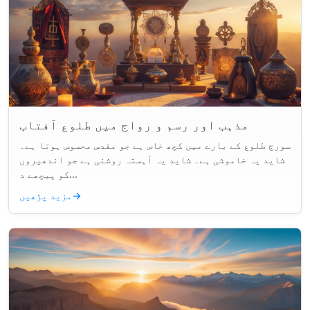
مذہب اور رسم و رواج میں طلوع آفتاب
سورج طلوع کے بارے میں کچھ خاص ہے جو مقدس محسوس ہوتا ہے۔
شاید یہ خاموشی ہے۔ شاید یہ آہستہ روشنی ہے جو اندھیروں
کو پیچھے د...
→
مزید پڑھیں