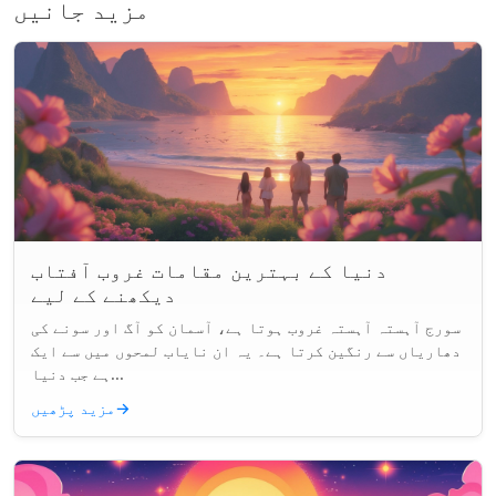
مزید جانیں
دنیا کے بہترین مقامات غروب آفتاب
دیکھنے کے لیے
سورج آہستہ آہستہ غروب ہوتا ہے، آسمان کو آگ اور سونے کی
دھاریاں سے رنگین کرتا ہے۔ یہ ان نایاب لمحوں میں سے ایک
ہے جب دنیا...
→
مزید پڑھیں