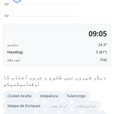
09:05
24.3°
بلندی:
Heading:
E (81°)
Day
پوزیشن:
دیگر شہروں میں طلوع و غروب آفتاب کا
وقت:میکسیکو:
Ciudad Acuña
Ixtapaluca
Tulancingo
اپاتزینگان
آب کا چشمہ
Xalapa de Enríquez