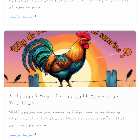
ہوتے ہیں، او...
→
مزید پڑھیں
مرغی سورج طلوع ہونے کے وقت کیوں بانگ
دیتا ہے؟
آپ نے شاید یہ سنا ہوگا: وہ بلند، فخر سے بھرپور "کاک-
ڈوڈل-دو" جو صبح سویرے کی خاموشی کو توڑ دیتا ہے۔ مرغے
معلوم ہوتے ہیں ...
→
مزید پڑھیں