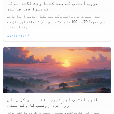
غروب آفتاب کے بعد کتنا وقت لگتا ہے کہ
اندھیرا چھا جائے؟
جلدی بصیرت: غروب آفتاب کے بعد مکمل اندھیرا چھا جانے
میں عموماً 70 سے 100 منٹ لگتے ہیں، آپ کے مقام اور سال کے
وقت کے مطاب...
→
مزید پڑھیں
طلوع آفتاب اور غروب آفتاب: دن کی پہلی
اور آخری روشنی کا وقت بندی
آسمان کے رنگ بدلتے دیکھنا، جیسے دن شروع یا ختم ہوتا