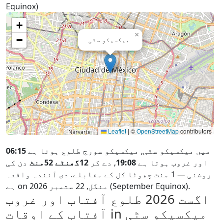
Equinox)
+
×
−
میکسیکو سٹی
Leaflet
|
©
OpenStreetMap
contributors
میں میکسیکو سٹی, میکسیکو سورج طلوع ہوتا ہے
06:15
اور غروب ہوتا ہے
19:08
, دے کر
12گھنٹے 52منٹ
دن کی
روشنی — 1 منٹ چھوٹا کل کے مقابلے. دی آئندہ واقعہ
ہے on منگل, 22 ستمبر 2026 (September Equinox).
اگست 2026
طلوع آفتاب اور غروب
آفتاب کے اوقات in میکسیکو سٹی