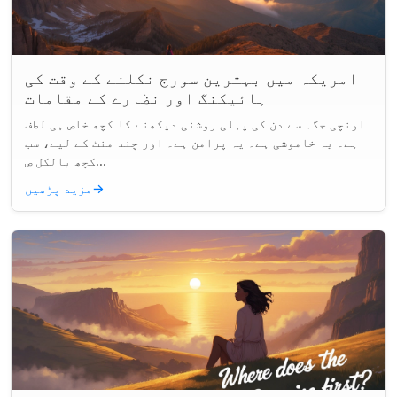
امریکہ میں بہترین سورج نکلنے کے وقت کی
ہائیکنگ اور نظارے کے مقامات
اونچی جگہ سے دن کی پہلی روشنی دیکھنے کا کچھ خاص ہی لطف
ہے۔ یہ خاموشی ہے۔ یہ پرامن ہے۔ اور چند منٹ کے لیے، سب
کچھ بالکل ص...
→
مزید پڑھیں