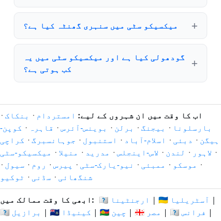
میکسیکو سٹی میں سنہری گھنٹہ کیا ہے؟
گودھولی کیا ہے اور میکسیکو سٹی میں یہ
کب ہوتی ہے؟
اب کا وقت میں ان شہروں کے لیے:
امستردام
·
بنکاک
·
بارسلونا
·
بیجنگ
·
برلن
·
بوینس-آئرس
·
قاہرہ
·
کوپن-
ہیگن
·
دبئی
·
اسلام-آباد
·
استنبول
·
جوہانسبرگ
·
کراچی
·
لاہور
·
لندن
·
لاس-اینجلس
·
مدرید
·
منیلا
·
میکسیکو-سٹی
·
موسکو
·
ممبئی
·
نیو-یارک-سٹی
·
پیرس
·
روم
·
سیول
·
شنگھائی
·
سڈنی
·
ٹوکیو
|
🇦🇺 آسٹریلیا
|
🇦🇷 ارجنٹینا
ابھی کا وقت ممالک میں:
|
🇫🇷 فرانس
|
🇪🇬 مصر
|
🇨🇳 چین
|
🇨🇦 کینیڈا
|
🇧🇷 برازیل