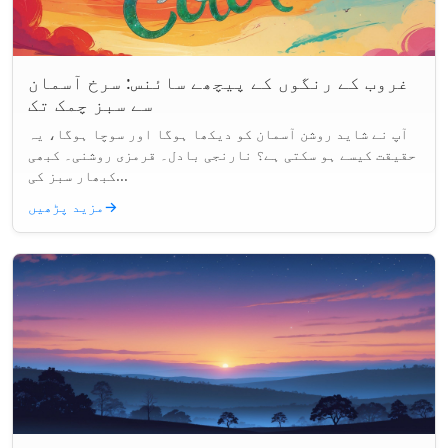
غروب کے رنگوں کے پیچھے سائنس: سرخ آسمان
سے سبز چمک تک
آپ نے شاید روشن آسمان کو دیکھا ہوگا اور سوچا ہوگا، یہ
حقیقت کیسے ہو سکتی ہے؟ نارنجی بادل۔ قرمزی روشنی۔ کبھی
کبھار سبز کی...
→
مزید پڑھیں