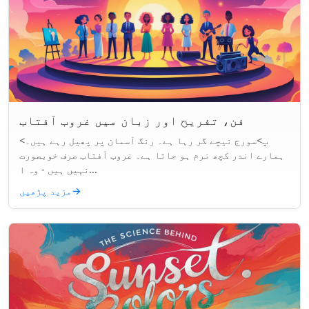
فن، تفریح اور زبان میں غروب آفتاب
<پ>سورج نیچے گر رہا ہے۔ رنگ آسمان پر پھیل رہے ہیں۔
ہمارے اندر کچھ نرم ہو جاتا ہے۔ غروب آفتاب صرف خوبصورت
نہیں ہیں - وہ ا...
→
مزید پڑھیں