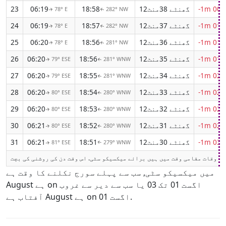
-1m 00s
12گھنٹے 38منٹ
18:58
06:19
23
78° E
282° NW
↑
↑
-1m 01s
12گھنٹے 37منٹ
18:57
06:19
24
78° E
282° NW
↑
↑
-1m 01s
12گھنٹے 36منٹ
18:56
06:20
25
78° E
281° NW
↑
↑
-1m 01s
12گھنٹے 35منٹ
18:56
06:20
26
79° ESE
281° WNW
↑
↑
-1m 02s
12گھنٹے 34منٹ
18:55
06:20
27
79° ESE
281° WNW
↑
↑
-1m 02s
12گھنٹے 33منٹ
18:54
06:20
28
80° ESE
280° WNW
↑
↑
-1m 02s
12گھنٹے 32منٹ
18:53
06:20
29
80° ESE
280° WNW
↑
↑
-1m 02s
12گھنٹے 31منٹ
18:52
06:21
30
80° ESE
280° WNW
↑
↑
-1m 03s
12گھنٹے 30منٹ
18:51
06:21
31
81° ESE
279° WNW
↑
↑
میں میکسیکو سٹی, سب سے پہلے سورج نکلنے کا وقت ہے
August ہے on اگست 01 تک 03 یا سب سے دیر سے غروب
آفتاب ہے August ہے on اگست 01.