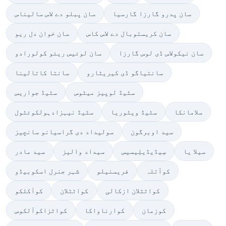
سان پدرو گارزا گارسیا
سان پبلو دے لاس سالیناس
سان کریستوبال دے لاس کاس
سان خوان دل ریو
سان نیکولاس ڈی لوس گارزا
سان لوئیس ریئو کولورادو
سانتیاگو ڈی کیریٹارو
سانتا کاتالینا
سٹیڈ لوپیز میٹوس
سٹیڈ جواریس
سلامانکا
سٹیڈ ویٹوریا
سٹیڈ نیہزادہولکوئٹول
سید اوبرگون
سولیداد دی گراسیانو سانچیز
سیلا یا
سِیڈیڈیلِیسیس
سیداد والیز
سید مادر
کوآتلہ
فریسنیلو
شہر جنرل اسکوبیڈو
کواٹٹلان ازکالی
کواٹٹلان
کوآکلکو
کوزمان
کوارناواکا
کواٹزاکوآلکوس