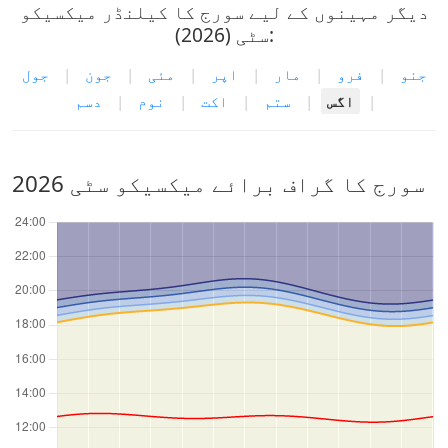
دیگر مہینوں کے لیے سورج کا کیلنڈر میکسیکو
سٹی (2026):
جنو
|
فرو
|
مار
|
اپر
|
مئی
|
جون
|
جول
|
اگس
|
ستم
|
اکت
|
نوم
|
دسم
2026 سورج کا گراف برائے میکسیکو سٹی