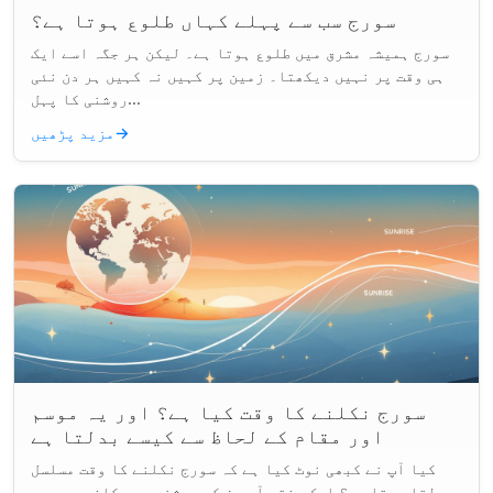
سورج سب سے پہلے کہاں طلوع ہوتا ہے؟
سورج ہمیشہ مشرق میں طلوع ہوتا ہے۔ لیکن ہر جگہ اسے ایک
ہی وقت پر نہیں دیکھتا۔ زمین پر کہیں نہ کہیں ہر دن نئی
روشنی کا پہل...
→
مزید پڑھیں
سورج نکلنے کا وقت کیا ہے؟ اور یہ موسم
اور مقام کے لحاظ سے کیسے بدلتا ہے
کیا آپ نے کبھی نوٹ کیا ہے کہ سورج نکلنے کا وقت مسلسل
بدلتا رہتا ہے؟ ایک ہفتہ آپ دن کی روشنی میں کافی پی رہے