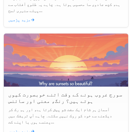
ہے، کچھ جادوی سا محسوس ہوتا ہے۔ چاہے یہ طلوع آفتاب سے
پہلے سنہری لمح...
→
مزید پڑھیں
سورج غروب ہونے کے وقت اتنے خوبصورت کیوں
ہوتے ہیں؟ رنگ، معنی اور سائنس
آسمان ہر شام ایک مفت شو پیش کرتا ہے، اور ہم رک کر
دیکھنے سے خود کو روک نہیں سکتے۔ چاہے آپ ٹریفک میں
پھنسے ہوں یا اپنے کت...
→
مزید پڑھیں