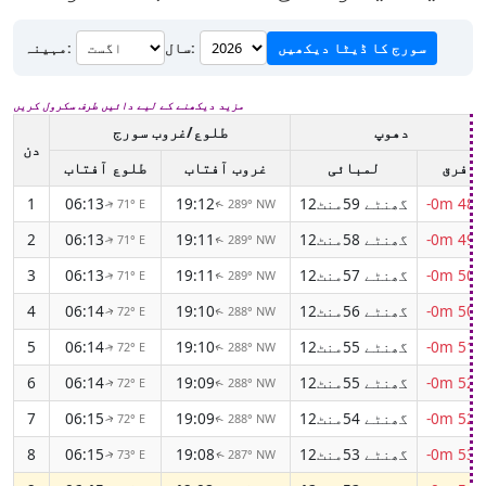
سورج کا ڈیٹا دیکھیں
سال:
مہینہ:
مزید دیکھنے کے لیے دائیں طرف سکرول کریں
دھوپ
طلوع/غروب سورج
دن
فرق
لمبائی
غروب آفتاب
طلوع آفتاب
-0m 48s
12گھنٹے 59منٹ
19:12
06:13
1
71° E
289° NW
↑
↑
-0m 49s
12گھنٹے 58منٹ
19:11
06:13
2
71° E
289° NW
↑
↑
-0m 50s
12گھنٹے 57منٹ
19:11
06:13
3
71° E
289° NW
↑
↑
-0m 50s
12گھنٹے 56منٹ
19:10
06:14
4
72° E
288° NW
↑
↑
-0m 51s
12گھنٹے 55منٹ
19:10
06:14
5
72° E
288° NW
↑
↑
-0m 52s
12گھنٹے 55منٹ
19:09
06:14
6
72° E
288° NW
↑
↑
-0m 52s
12گھنٹے 54منٹ
19:09
06:15
7
72° E
288° NW
↑
↑
-0m 53s
12گھنٹے 53منٹ
19:08
06:15
8
73° E
287° NW
↑
↑