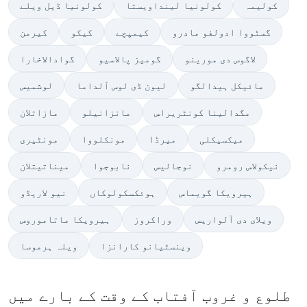
کولیمہ
کولونیا لینداویستا
کولونیا ڈیل ویلے
گسٹووا ادولفو مادرو
کیمپچے
کیکو
کیرمن
لاگوس دی مورینو
گومیز پالاسیو
گوادالاخارا
مائیکل ہیدالگو
لیون ڈی لوس آلداما
لوشمیس
مگدالینا کونٹریراس
مانزانيلو
مازاتلان
میکسیکلی
میرڈا
مونکلووا
مونٹیری
نیکولاس رومرو
نوجالیس
نابوجوا
میناتیتلان
ہیرویکا گویماس
ہوئکسکولوکاں
نیو لاریڈو
ویلای دی آلواریس
وراکروز
ہیرویکا ماتاموروس
وینسٹیانو کارانزا
ویلہ ہرموسا
طلوع و غروب آفتاب کے وقت کے بارے میں