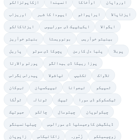
اورواپان
اوآخاکا
انسیندا
ازکاپوتزالکو
ایزٹاپالا
ایراپواٹو
ایپودا کا شہر
اوریزاب
ایگوالا
ایکیٹپیک ڈی مورلیوس
ایزٹاکالکو
بینیتو خوآریس
بونوویستا
بنیتو خوآریز
پوبلا
پلیا دل کارمن
پچوکا ڈی سوٹو
پاریل
پوزا رییکا ڈی ہیدالگو
پورتو والارتا
تلاواک
تکٹیپ
تپاشولا
پیدراس نِگراس
ٹمپیکو
تیجوانا
تیپیکسپان
تہوکان
ٹیکسکوکو ڈی مورا
ٹیپک
ٹونالہ
ٹولُکا
چیکولوپان
چیتومال
چالکو
جیوتپک
ڈیلگیشن کاوجیملپا ڈی مورالوس
چیلپانسینگو
زوچیمیلکو
زَمُورہ
زاکاتیکاس
زاپوپان