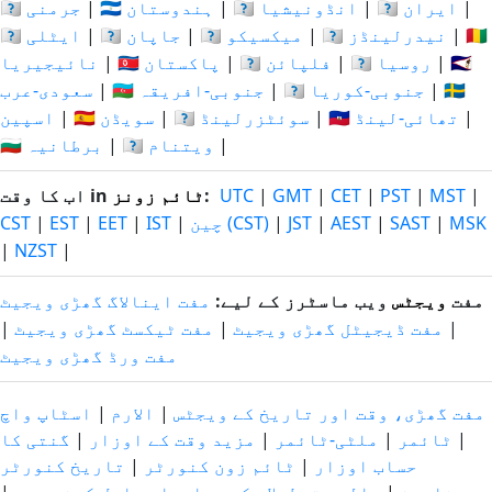
|
🇮🇷 ایران
|
🇮🇩 انڈونیشیا
|
🇮🇳 ہندوستان
|
🇩🇪 جرمنی
🇳🇬
|
🇳🇱 نیدرلینڈز
|
🇲🇽 میکسیکو
|
🇯🇵 جاپان
|
🇮🇹 ایٹلی
🇸🇦
|
🇷🇺 روسیا
|
🇵🇭 فلپائن
|
🇵🇰 پاکستان
|
نائیجیریا
🇪🇸
|
🇰🇷 جنوبی-کوریا
|
🇿🇦 جنوبی-افریقہ
|
سعودی-عرب
|
🇹🇭 تھائی-لینڈ
|
🇨🇭 سوئٹزرلینڈ
|
🇸🇪 سویڈن
|
اسپین
|
🇻🇳 ویتنام
|
🇬🇧 برطانیہ
|
MST
|
PST
|
CET
|
GMT
|
UTC
:
ٹائم زونز
اب کا وقت in
MSK
|
SAST
|
AEST
|
JST
|
چین (CST)
|
IST
|
EET
|
EST
|
CST
|
NZST
|
مفت
ویجٹس
ویب ماسٹرز کے لیے:
مفت اینالاگ گھڑی ویجیٹ
|
مفت ڈیجیٹل گھڑی ویجیٹ
|
مفت ٹیکسٹ گھڑی ویجیٹ
|
مفت ورڈ گھڑی ویجیٹ
مفت گھڑی، وقت اور تاریخ کے ویجٹس
|
الارم
|
اسٹاپ واچ
|
ٹائمر
|
ملٹی-ٹائمر
|
مزید وقت کے اوزار
|
گنتی کا
حساب اوزار
|
ٹائم زون کنورٹر
|
تاریخ کنورٹر