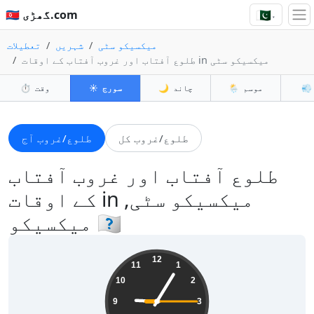
🇵🇰
🇵🇰 گھڑی.com
▾
میکسیکو سٹی
شہریں
تعطیلات
طلوع آفتاب اور غروب آفتاب کے اوقات in میکسیکو سٹی
💨
موسم
🌦️
چاند
🌙
سورج
☀️
وقت
⏱️
طلوع/غروب کل
طلوع/غروب آج
طلوع آفتاب اور غروب آفتاب
کے اوقات in میکسیکو سٹی,
میکسیکو 🇲🇽
09:05:16
12
11
1
10
2
9
3