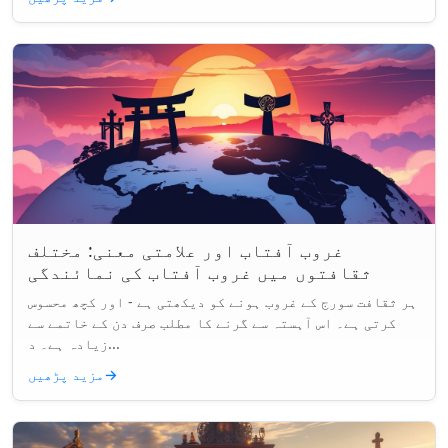
غروب آفتاب اور علامتی معنی: مختلف
ثقافتوں میں غروب آفتاب کی نمائندگی
ہر ثقافت سورج کے غروب ہونے کو دیکھتی ہے - اور کچھ محسوس
کرتی ہے۔ اس آہستہ سے گرنے کا مطلب صرف دن کے خاتمے سے
زیادہ ہے۔ د...
→
مزید پڑھیں