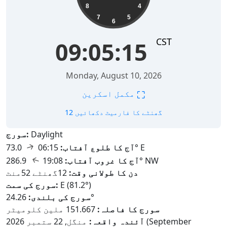
8
4
7
5
6
CST
09:05:16
Monday, August 10, 2026
⛶
مکمل اسکرین
12 گھنٹے کا فارمیٹ دکھائیں
Daylight
سورج:
↑
73.0° E
آج کا طلوع آفتاب:
06:15
↑
286.9° NW
آج کا غروب آفتاب:
19:08
دن کا طولانی وقت:
12گھنٹے 52منٹ
E (81.2°)
سورج کی سمت:
24.26°
سورج کی بلندی:
سورج کا فاصلہ:
151.667 ملین کلومیٹر
آئندہ واقعہ:
منگل, 22 ستمبر 2026 (September