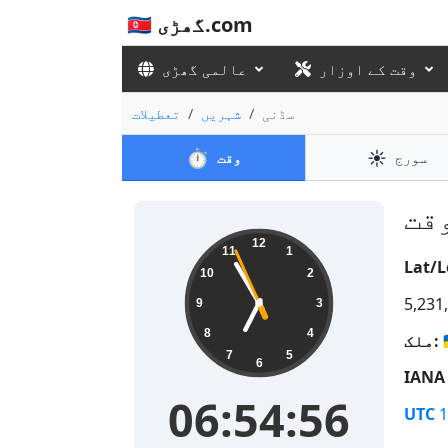
🇵🇰 گھڑی.com
عالمی گھڑی
وقت کے اوزار
تعطیلات
شہریں
سڈنی
⏱️
☀️
وقت
سورج
06:54:57
12
11
1
Lat/L
10
2
9
3
8
4
ملک:

7
5
6
06:54:57
UTC