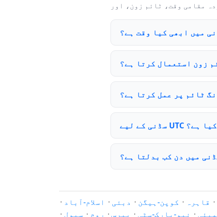
ی میں ابھی کیا وقت ہے؟
م زون استعمال کرتا ہے؟
نگ ٹائم پر عمل کرتا ہے؟
U آفسیٹ کیا ہے؟
نی میں دن کب بدلتا ہے؟
·
قاہرہ
·
کوپن-ہیگن
·
دبئی
·
اسلام-آباد
·
مبئی
·
نیو-یارک-سٹی
·
پیرس
·
روم
·
سیول
·