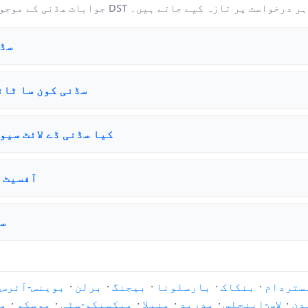
، اور DST کی حیثیت کی بنیاد پر ہر درخواست پر تازہ کیے جاتے ہیں۔
سڈن
سڈنی کون سا ٹائ
کیا سڈنی ڈے لائٹ سیو
سڈنی کے لیے TC
سڈ
ستردام
·
بنکاک
·
بارسلونا
·
بیجنگ
·
برلن
·
بوینس-آئرس
دن
·
لاس-اینجلس
·
مدرید
·
منیلا
·
میکسیکو-سٹی
·
موسکو
·
م