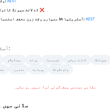
AEST
وقت زون:
❌
نہیں
ڈے لائٹ سیونگ ٹائم:
AEST
معیاری وقت زون مخفف استعمال شدہ in آسٹریلیا:
دیگر شہروں میں وقت in آسٹریلیا:
جیولنگ
ٹاؤنز ویلی
تووومبا
پرتھ
بینڈیگو
ولونگونگ
ہوبارٹ
مندورہ
ملب
مقامی موسمی پیش گوئی لوڈ نہیں ہو سکی۔
سڈنی میں و