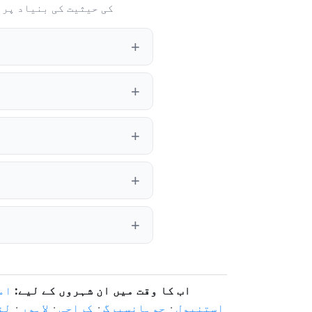
جوابات سڈنی کے موجودہ مقامی وقت، ٹائم زون
اب کا وقت میں ان شہروں کے لیے:
ام
استنبول
·
جوہانسبرگ
·
کراچی
·
لاہور
·
لن