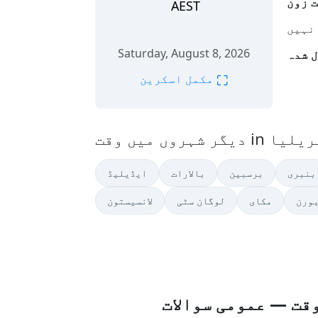
AEST
Saturday, August 8, 2026
⛶
مکمل اسکرین
بنبرى
برسبین
بالارات
ایڈیلیڈ
ورن
مکای
لوگان سٹی
لانسیستون
قت — عمومی سوالات