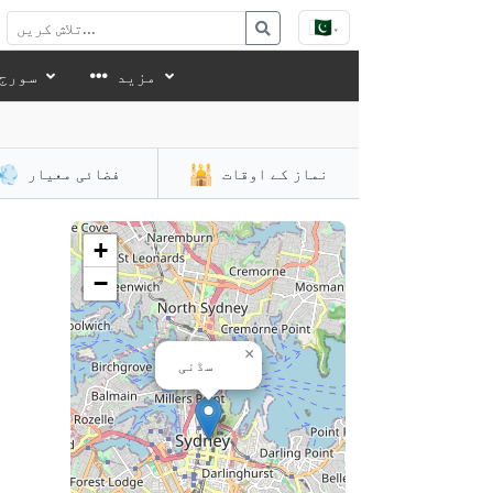
🇵🇰
▾
مزید
سورج 
💨
🕌
نماز کے اوقات
فضائی معیار
+
−
×
سڈنی