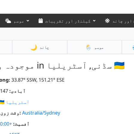
موسم
کیلنڈر اور تقریبات
سورج اور
🌙
🌦️
چاند
موسم
موجودہ وقت in سڈنی, آسٹریلیا 🇦🇺
ong:
33.87° SSW, 151.21° ESE
5,231,147
آبادی:
🇺
آسٹریلیا
IANA وقت زون:
Australia/Sydney
+10:00
آفسیٹ: