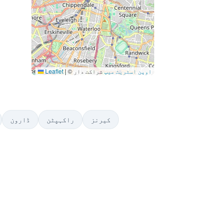
اوپن اسٹریٹ میپ
شراکت دار
©
|
Leaflet
کیرنز
راکہپٹن
ڈارون