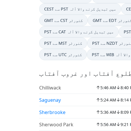
CEST سے PST میں تبدیل کرنے والا آلہ
G سے EDT کنورٹر
GMT سے CST کنورٹر
PST سے CAT میں تبدیل کرنے والا آلہ
 سے NZDT کنورٹر
PST سے MST کنورٹر
نے والا آلہ
PST سے UTC کنورٹر
↑
↓
Chilliwack
5:46 AM
8:40
↑
↓
Saguenay
5:24 AM
8:14
↑
↓
Sherbrooke
5:36 AM
8:09
↑
↓
Sherwood Park
5:56 AM
9:21