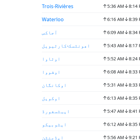
↑
↓
Trois-Rivières
5:36 AM
8:14
↑
↓
Waterloo
6:16 AM
8:39
↑
↓
آجاکس
6:09 AM
8:34
↑
↓
اھونٹسک-کارٹیویل
5:43 AM
8:17
↑
↓
اوٹاوا
5:52 AM
8:24
↑
↓
اوشووا
6:08 AM
8:33
↑
↓
اوکانگان
5:31 AM
8:33
↑
↓
اوکویل
6:13 AM
8:35
↑
↓
ایبٹسفورڈ
5:47 AM
8:41
↑
↓
ایٹوبيکو
6:12 AM
8:35
↑
↓
ایڈمنٹن
5:56 AM
9:21