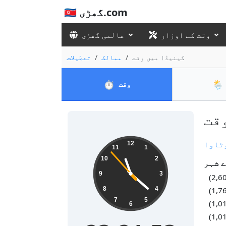
🇵🇰 گھڑی.com
وقت کے اوزار
عالمی گھڑی
کینیڈا میں وقت
ممالک
تعطیلات
⏱️
🌦️
وقت
ٹاوا
12
11
1
10
2
9
3
8
4
7
5
6