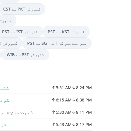
CST سے PKT کنورٹر
PST سے BST کنو
PST سے KST کنورٹر
PST سے IST کنورٹر
PST سے SGT میں تبدیلی کا آلہ
PST سے SAST کنورٹر
WIB سے PST کنورٹر
↑
↓
گٹین
5:51 AM
8:24 PM
↑
↓
گوئل
6:15 AM
8:38 PM
↑
↓
لا هوت-سان-شار
5:30 AM
8:11 PM
↑
↓
لاو
5:43 AM
8:17 PM