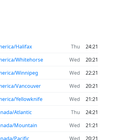
erica/Halifax
Thu
24:21
erica/Whitehorse
Wed
20:21
erica/Winnipeg
Wed
22:21
erica/Vancouver
Wed
20:21
erica/Yellowknife
Wed
21:21
nada/Atlantic
Thu
24:21
anada/Mountain
Wed
21:21
nada/Pacific
Wed
20:21