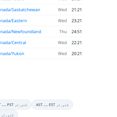
anada/Saskatchewan
Wed
21:21
nada/Eastern
Wed
23:21
anada/Newfoundland
Thu
24:51
nada/Central
Wed
22:21
anada/Yukon
Wed
20:21
AST سے EST کنورٹر
AKST سے PST کنورٹر
CEST سے CST کنورٹر