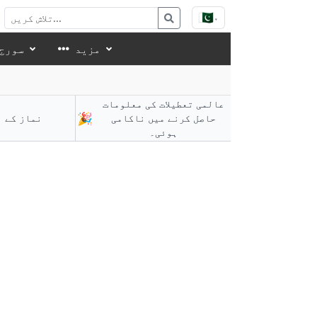
🇵🇰
▾
مزید
سورج 
عالمی تعطیلات کی معلومات
🎉
حاصل کرنے میں ناکامی
نماز کے ا
ہوئی۔