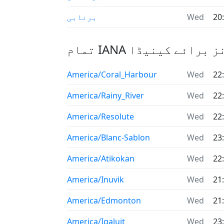
20
Wed
برنابی
ائم زونز برائے کینیڈا
America/Coral_Harbour
Wed
22
America/Rainy_River
Wed
22
America/Resolute
Wed
22
America/Blanc-Sablon
Wed
23
America/Atikokan
Wed
22
America/Inuvik
Wed
21
America/Edmonton
Wed
21
America/Iqaluit
Wed
23