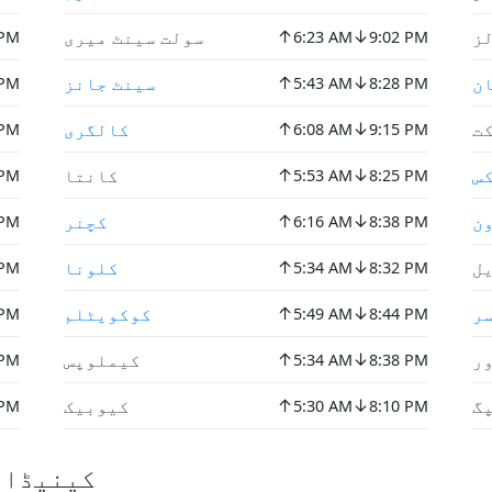
↑
↓
ز
سولت سینٹ میری
 PM
6:23 AM
9:02 PM
↑
↓
ن
سینٹ جانز
 PM
5:43 AM
8:28 PM
↑
↓
ت
کالگری
 PM
6:08 AM
9:15 PM
↑
↓
س
کانتا
 PM
5:53 AM
8:25 PM
↑
↓
ن
کچنر
 PM
6:16 AM
8:38 PM
↑
↓
ل
کلونا
 PM
5:34 AM
8:32 PM
↑
↓
ر
کوکویٹلم
 PM
5:49 AM
8:44 PM
↑
↓
ر
کیملوپس
 PM
5:34 AM
8:38 PM
↑
↓
گ
کیوبیک
 PM
5:30 AM
8:10 PM
موجودہ موسم in کینیڈا