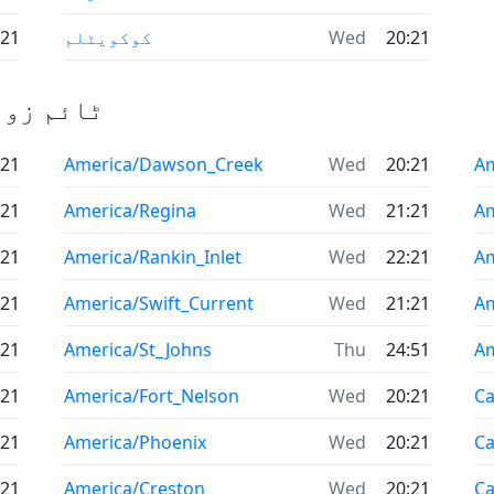
20:21
Wed
کوکویٹلم
:21
تمام IANA ٹ
:21
America/Dawson_Creek
Wed
20:21
Am
:21
America/Regina
Wed
21:21
Am
:21
America/Rankin_Inlet
Wed
22:21
Am
:21
America/Swift_Current
Wed
21:21
Am
:21
America/St_Johns
Thu
24:51
Am
:21
America/Fort_Nelson
Wed
20:21
Ca
:21
America/Phoenix
Wed
20:21
C
:21
America/Creston
Wed
20:21
Ca