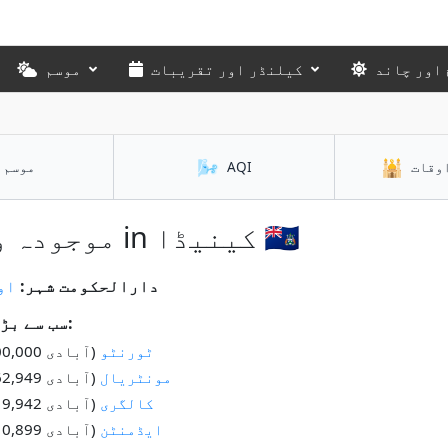
اور چاند
کیلنڈر اور تقریبات
موسم
🌬️
🕌
وقات
AQI
موسم
موجودہ وقت in کینیڈا 🇨🇦
دارالحکومت شہر:
او
سب سے بڑے شہر:
ٹورنٹو
(آبادی 2,600,000)
مونٹریال
(آبادی 1,762,949)
کالگری
(آبادی 1,019,942)
ایڈمنٹن
(آبادی 1,010,899)