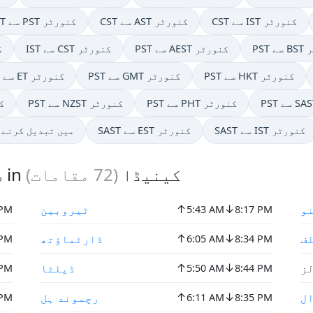
CST سے IST کنورٹر
CST سے AST کنورٹر
CET سے PST کنورٹر
رٹر
PST سے AEST کنورٹر
IST سے CST کنورٹر
MT
PST سے HKT کنورٹر
PST سے GMT کنورٹر
PST سے ET کنورٹر
PST سے PHT کنورٹر
PST سے NZST کنورٹر
PST
SAST سے IST کنورٹر
SAST سے EST کنورٹر
PST سے WIB میں تبدیل کر
طلوع آفتاب اور غروب آفتاب in کینیڈا
(
72
مقامات)
↑
↓
و
ٹیروبین
 PM
5:43 AM
8:17 PM
↑
↓
ف
ڈارٹماؤتھ
 PM
6:05 AM
8:34 PM
↑
↓
لز
ڈیلٹا
 PM
5:50 AM
8:44 PM
↑
↓
ال
رچموند ہل
 PM
6:11 AM
8:35 PM