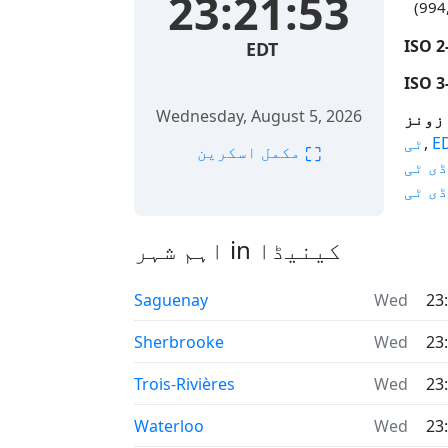
23:21:54
EDT
Wednesday, August 5, 2026
E
,
ٹی
⛶
مکمل اسکرین
ڈی ٹی
ڈی ٹی
اہم شہر in کینیڈا
Saguenay
Wed
23
Sherbrooke
Wed
23
Trois-Rivières
Wed
23
Waterloo
Wed
23