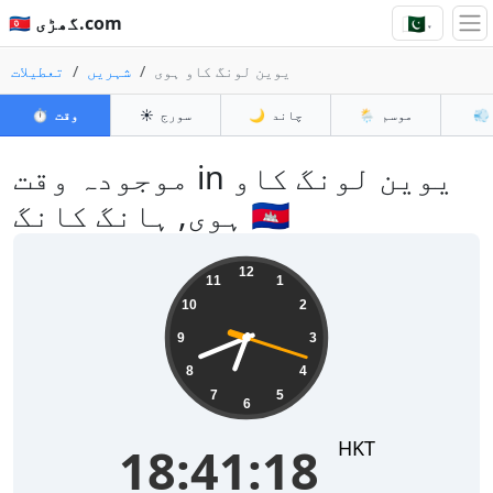
🇵🇰
🇵🇰 گھڑی.com
▾
یوین لونگ کاو ہوی
شہریں
تعطیلات
💨
موسم
🌦️
چاند
🌙
سورج
☀️
وقت
⏱️
موجودہ وقت in یوین لونگ کاو
ہوی, ہانگ کانگ 🇭🇰
18:41:18
12
11
1
10
2
9
3
8
4
7
5
6
HKT
18:41:18