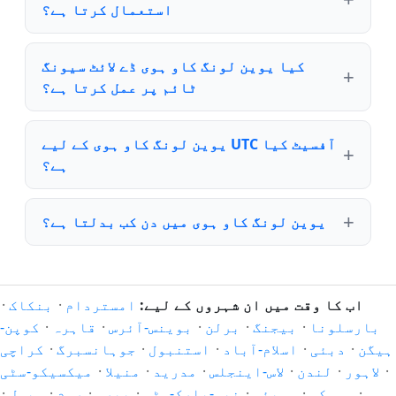
استعمال کرتا ہے؟
کیا یوین لونگ کاو ہوی ڈے لائٹ سیونگ
ٹائم پر عمل کرتا ہے؟
یوین لونگ کاو ہوی کے لیے UTC آفسیٹ کیا
ہے؟
یوین لونگ کاو ہوی میں دن کب بدلتا ہے؟
اب کا وقت میں ان شہروں کے لیے:
امستردام
·
بنکاک
·
بارسلونا
·
بیجنگ
·
برلن
·
بوینس-آئرس
·
قاہرہ
·
کوپن-
ہیگن
·
دبئی
·
اسلام-آباد
·
استنبول
·
جوہانسبرگ
·
کراچی
·
لاہور
·
لندن
·
لاس-اینجلس
·
مدرید
·
منیلا
·
میکسیکو-سٹی
·
موسکو
·
ممبئی
·
نیو-یارک-سٹی
·
پیرس
·
روم
·
سیول
·