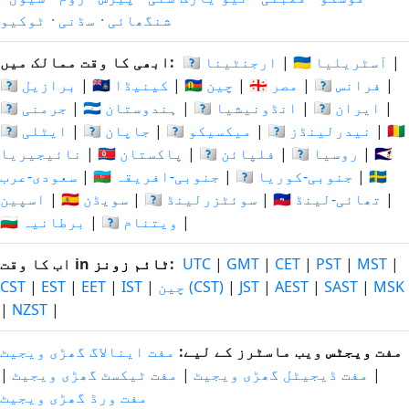
شنگھائی
·
سڈنی
·
ٹوکیو
|
🇦🇺 آسٹریلیا
|
🇦🇷 ارجنٹینا
ابھی کا وقت ممالک میں:
|
🇫🇷 فرانس
|
🇪🇬 مصر
|
🇨🇳 چین
|
🇨🇦 کینیڈا
|
🇧🇷 برازیل
|
🇮🇷 ایران
|
🇮🇩 انڈونیشیا
|
🇮🇳 ہندوستان
|
🇩🇪 جرمنی
🇳🇬
|
🇳🇱 نیدرلینڈز
|
🇲🇽 میکسیکو
|
🇯🇵 جاپان
|
🇮🇹 ایٹلی
🇸🇦
|
🇷🇺 روسیا
|
🇵🇭 فلپائن
|
🇵🇰 پاکستان
|
نائیجیریا
🇪🇸
|
🇰🇷 جنوبی-کوریا
|
🇿🇦 جنوبی-افریقہ
|
سعودی-عرب
|
🇹🇭 تھائی-لینڈ
|
🇨🇭 سوئٹزرلینڈ
|
🇸🇪 سویڈن
|
اسپین
|
🇻🇳 ویتنام
|
🇬🇧 برطانیہ
|
MST
|
PST
|
CET
|
GMT
|
UTC
:
ٹائم زونز
اب کا وقت in
MSK
|
SAST
|
AEST
|
JST
|
چین (CST)
|
IST
|
EET
|
EST
|
CST
|
NZST
|
مفت
ویجٹس
ویب ماسٹرز کے لیے:
مفت اینالاگ گھڑی ویجیٹ
|
مفت ڈیجیٹل گھڑی ویجیٹ
|
مفت ٹیکسٹ گھڑی ویجیٹ
|
مفت ورڈ گھڑی ویجیٹ