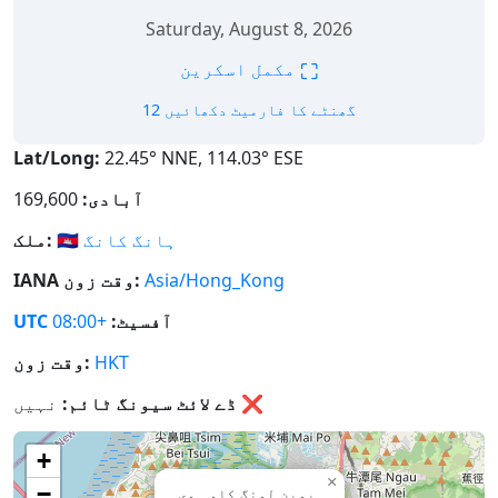
Saturday, August 8, 2026
⛶
مکمل اسکرین
12 گھنٹے کا فارمیٹ دکھائیں
Lat/Long:
22.45° NNE, 114.03° ESE
آبادی:
169,600
ہانگ کانگ
🇭🇰
ملک:
Asia/Hong_Kong
IANA وقت زون:
آفسیٹ:
+08:00
UTC
HKT
وقت زون:
❌
نہیں
ڈے لائٹ سیونگ ٹائم:
+
×
−
یوین لونگ کاو ہوی