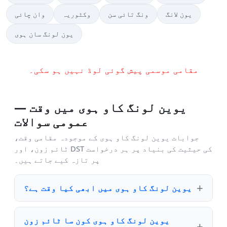
یون لانگ
ونگ تائی سن
وکٹوریہ
وان چائی
یون لونگ سان ہوی
مقامی موسمی پیش گوئی لوڈ نہیں ہو سکی۔
یوین لونگ کاو ہوی میں وقت —
عمومی سوالات
جوابات یوین لونگ کاو ہوی کے موجودہ مقامی وقت،
ٹائم زون، اور DST کی حیثیت کی بنیاد پر ہر درخواست
پر تازہ کیے جاتے ہیں۔
یوین لونگ کاو ہوی میں ابھی کیا وقت ہے؟
یوین لونگ کاو ہوی کون سا ٹائم زون