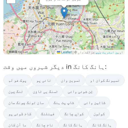
اوپن اسٹریٹ میپ
شراکت دار
©
|
Leaflet
دیگر شہروں میں وقت in ہانگ کانگ:
تسیونگ کوان او
تسوین وان
تائی پو
پوک فو لم
ٹِن شوئی وائی
ٹسنگ یی ٹاؤن
تنگ چون
شاٹین وائی
شاپ پٹ ہنگ
سان تونگ چونگ هان
کولون
کواي چانگ
فینلنگ
شام شوئی پو
ہانگ کانگ
ہانگ کانگ
نام چانگ
ما آن شان